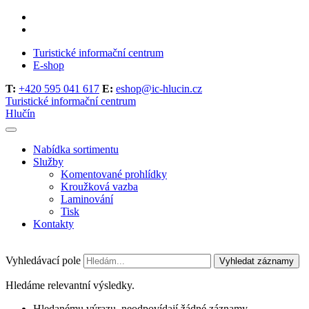
Turistické informační centrum
E-shop
T:
+420 595 041 617
E:
eshop@ic-hlucin.cz
Turistické informační centrum
Hlučín
Nabídka sortimentu
Služby
Komentované prohlídky
Kroužková vazba
Laminování
Tisk
Kontakty
Vyhledávací pole
Vyhledat záznamy
Hledáme relevantní výsledky.
Hledanému výrazu, neodpovídají žádné záznamy.