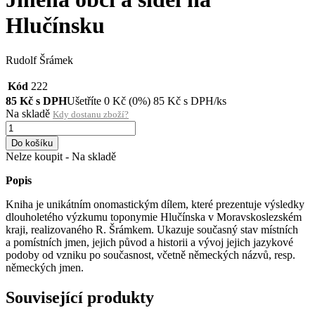
Hlučínsku
Rudolf Šrámek
Kód
222
85
Kč s DPH
Ušetříte
0
Kč
(0%)
85
Kč
s DPH/ks
Na skladě
Kdy dostanu zboží?
Do košíku
Nelze koupit - Na skladě
Popis
Kniha je unikátním onomastickým dílem, které prezentuje výsledky
dlouholetého výzkumu toponymie Hlučínska v Moravskoslezském
kraji, realizovaného R. Šrámkem. Ukazuje současný stav místních
a pomístních jmen, jejich původ a historii a vývoj jejich jazykové
podoby od vzniku po současnost, včetně německých názvů, resp.
německých jmen.
Související produkty