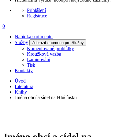
Přihlášení
Registrace
0
Nabídka sortimentu
Služby
Zobrazit submenu pro Služby
Komentované prohlídky
Kroužková vazba
Laminování
Tisk
Kontakty
Úvod
Literatura
Knihy
Jména obcí a sídel na Hlučínsku
Jména obcí a sídel na