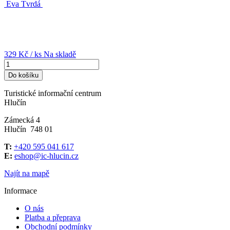
Eva Tvrdá
329 Kč
/ ks
Na skladě
Do košíku
Turistické informační centrum
Hlučín
Zámecká 4
Hlučín 748 01
T:
+420 595 041 617
E:
eshop@ic-hlucin.cz
Najít na mapě
Informace
O nás
Platba a přeprava
Obchodní podmínky