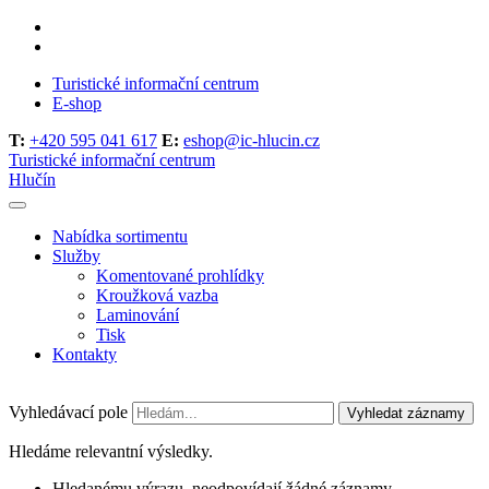
Turistické informační centrum
E-shop
T:
+420 595 041 617
E:
eshop@ic-hlucin.cz
Turistické informační centrum
Hlučín
Nabídka sortimentu
Služby
Komentované prohlídky
Kroužková vazba
Laminování
Tisk
Kontakty
Vyhledávací pole
Vyhledat záznamy
Hledáme relevantní výsledky.
Hledanému výrazu, neodpovídají žádné záznamy.