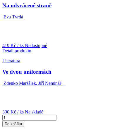
Na odvrácené straně
Eva Tvrdá
419 Kč
/ ks
Nedostupné
Detail produktu
Literatura
Ve dvou uniformách
Zdenko Maršálek, Jiří Neminář
390 Kč
/ ks
Na skladě
Do košíku