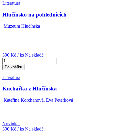
Literatura
Hlučínsko na pohlednicích
Muzeum Hlučínska
390 Kč
/ ks
Na skladě
Do košíku
Literatura
Kuchařka z Hlučínska
Kateřina Korchanová, Eva Peterková
Novinka
390 Kč
/ ks
Na skladě