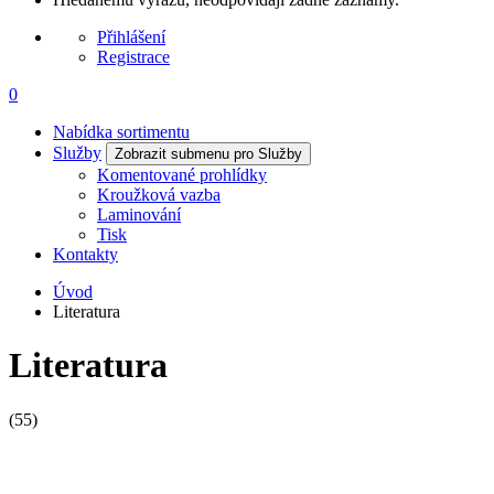
Přihlášení
Registrace
0
Nabídka sortimentu
Služby
Zobrazit submenu pro Služby
Komentované prohlídky
Kroužková vazba
Laminování
Tisk
Kontakty
Úvod
Literatura
Literatura
(55)