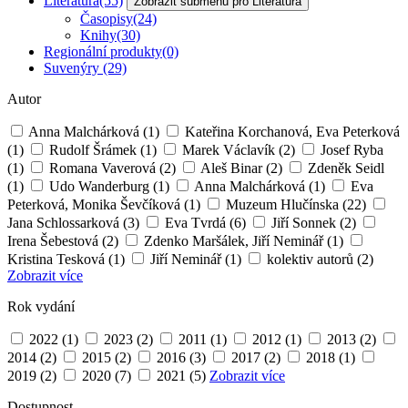
Literatura
(55)
Zobrazit submenu pro Literatura
Časopisy
(24)
Knihy
(30)
Regionální produkty
(0)
Suvenýry
(29)
Autor
Anna Malchárková
(1)
Kateřina Korchanová, Eva Peterková
(1)
Rudolf Šrámek
(1)
Marek Václavík
(2)
Josef Ryba
(1)
Romana Vaverová
(2)
Aleš Binar
(2)
Zdeněk Seidl
(1)
Udo Wanderburg
(1)
Anna Malchárková
(1)
Eva
Peterková, Monika Ševčíková
(1)
Muzeum Hlučínska
(22)
Jana Schlossarková
(3)
Eva Tvrdá
(6)
Jiří Sonnek
(2)
Irena Šebestová
(2)
Zdenko Maršálek, Jiří Neminář
(1)
Kristina Tesková
(1)
Jiří Neminář
(1)
kolektiv autorů
(2)
Zobrazit více
Rok vydání
2022
(1)
2023
(2)
2011
(1)
2012
(1)
2013
(2)
2014
(2)
2015
(2)
2016
(3)
2017
(2)
2018
(1)
2019
(2)
2020
(7)
2021
(5)
Zobrazit více
Dostupnost