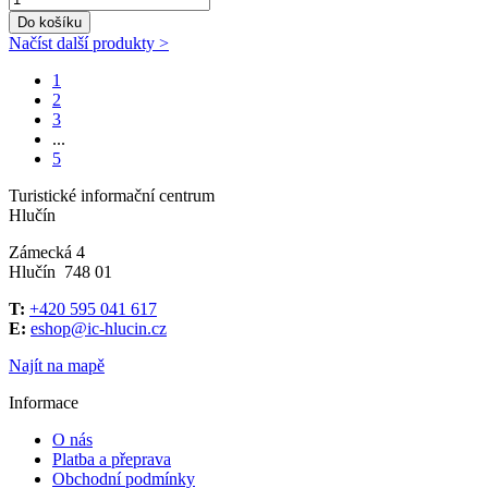
Do košíku
Načíst další produkty >
1
2
3
...
5
Turistické informační centrum
Hlučín
Zámecká 4
Hlučín 748 01
T:
+420 595 041 617
E:
eshop@ic-hlucin.cz
Najít na mapě
Informace
O nás
Platba a přeprava
Obchodní podmínky