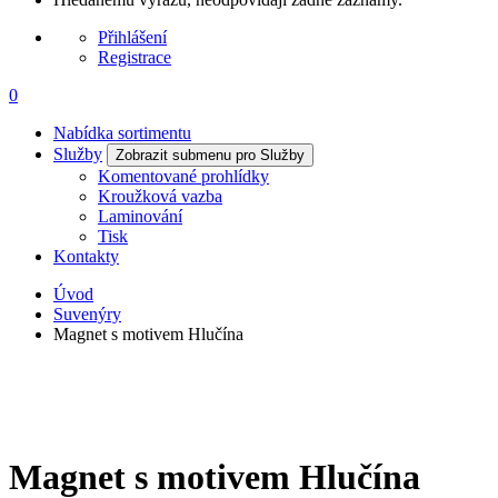
Přihlášení
Registrace
0
Nabídka sortimentu
Služby
Zobrazit submenu pro Služby
Komentované prohlídky
Kroužková vazba
Laminování
Tisk
Kontakty
Úvod
Suvenýry
Magnet s motivem Hlučína
Magnet s motivem Hlučína