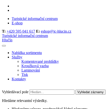
Turistické informační centrum
E-shop
T:
+420 595 041 617
E:
eshop@ic-hlucin.cz
Turistické informační centrum
Hlučín
Nabídka sortimentu
Služby
Komentované prohlídky
Kroužková vazba
Laminování
Tisk
Kontakty
Vyhledávací pole
Vyhledat záznamy
Hledáme relevantní výsledky.
Hledanému výrazu, neodpovídají žádné záznamy.