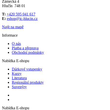
Zámecká 4
Hlučín 748 01
T:
+420 595 041 617
E:
eshop@ic-hlucin.cz
Najít na mapě
Informace
O nás
Platba a přeprava
Obchodní podmínky
Nabídka E-shopu
Dárkové vstupenky
Kurzy
Literatura
Regionální produkty
Suvenýry
Nabídka E-shopu