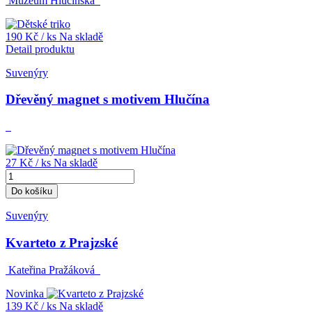
Muzeum Hlučínska
190 Kč
/ ks
Na skladě
Detail produktu
Suvenýry
Dřevěný magnet s motivem Hlučína
27 Kč
/ ks
Na skladě
Do košíku
Suvenýry
Kvarteto z Prajzské
Kateřina Pražáková
Novinka
139 Kč
/ ks
Na skladě