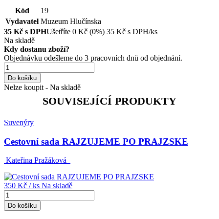
Kód
19
Vydavatel
Muzeum Hlučínska
35
Kč s DPH
Ušetříte
0
Kč
(0%)
35
Kč
s DPH/ks
Na skladě
Kdy dostanu zboží?
Objednávku odešleme do 3 pracovních dnů od objednání.
Do košíku
Nelze koupit - Na skladě
SOUVISEJÍCÍ PRODUKTY
Suvenýry
Cestovní sada RAJZUJEME PO PRAJZSKE
Kateřina Pražáková
350 Kč
/ ks
Na skladě
Do košíku