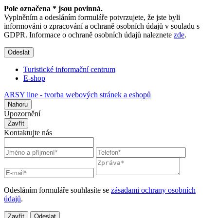
Pole označena * jsou povinná.
Vyplněním a odesláním formuláře potvrzujete, že jste byli
informováni o zpracování a ochraně osobních údajů v souladu s
GDPR. Informace o ochraně osobních údajů naleznete
zde
.
Odeslat
Turistické informační centrum
E-shop
ARSY line - tvorba webových stránek a eshopů
Nahoru
Upozornění
Zavřít
Kontaktujte nás
Odesláním formuláře souhlasíte se
zásadami ochrany osobních
údajů
.
Zavřít
Odeslat