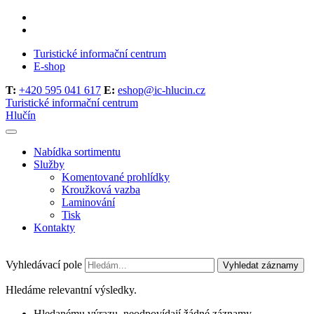
Turistické informační centrum
E-shop
T:
+420 595 041 617
E:
eshop@ic-hlucin.cz
Turistické informační centrum
Hlučín
Nabídka sortimentu
Služby
Komentované prohlídky
Kroužková vazba
Laminování
Tisk
Kontakty
Vyhledávací pole
Vyhledat záznamy
Hledáme relevantní výsledky.
Hledanému výrazu, neodpovídají žádné záznamy.