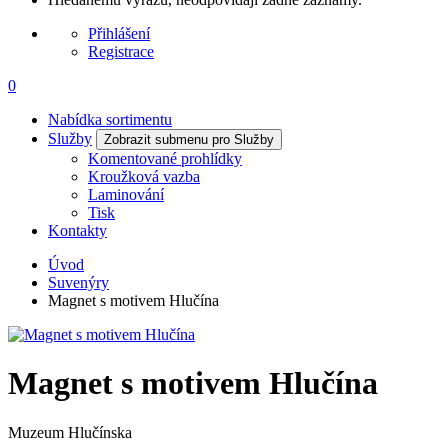
Přihlášení
Registrace
0
Nabídka sortimentu
Služby
Zobrazit submenu pro Služby
Komentované prohlídky
Kroužková vazba
Laminování
Tisk
Kontakty
Úvod
Suvenýry
Magnet s motivem Hlučína
Magnet s motivem Hlučína
Muzeum Hlučínska