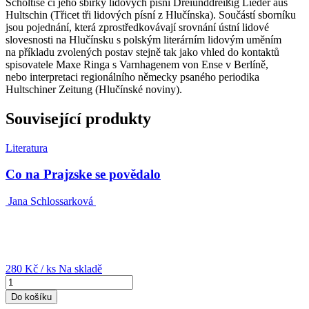
Scholtise či jeho sbírky lidových písní Dreiunddreißig Lieder aus
Hultschin (Třicet tři lidových písní z Hlučínska). Součástí sborníku
jsou pojednání, která zprostředkovávají srovnání ústní lidové
slovesnosti na Hlučínsku s polským literárním lidovým uměním
na příkladu zvolených postav stejně tak jako vhled do kontaktů
spisovatele Maxe Ringa s Varnhagenem von Ense v Berlíně,
nebo interpretaci regionálního německy psaného periodika
Hultschiner Zeitung (Hlučínské noviny).
Související produkty
Literatura
Co na Prajzske se povědalo
Jana Schlossarková
280 Kč
/ ks
Na skladě
Do košíku