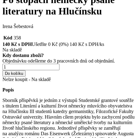
literatury na Hlučínsku
Irena Šebestová
Kód
358
140
Kč s DPH
Ušetříte
0
Kč
(0%)
140
Kč
s DPH/ks
Na skladě
Kdy dostanu zboží?
Objednávku odešleme do 3 pracovních dnů od objednání.
Do košíku
Nelze koupit - Na skladě
Popis
Sborník příspěvků je jedním z výstupů Studentské grantové soutěže
s titulem Literární a kulturní život německy mluvícího obyvatelstva
na Hlučínsku III studentů katedry germanistiky, Filozofické Fakulty
Ostravské univerzity. Hlavním cílem projektu bylo zachycení podílu
německy psané literatury a německé umělecké tvorby na kulturním
životě hlučínského regionu. Jednotlivé příspěvky se zaměřují
na analýzu románu Das Eisenwerk (Železárny) spisovatele Augusta