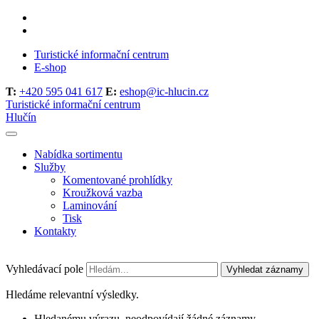
Turistické informační centrum
E-shop
T:
+420 595 041 617
E:
eshop@ic-hlucin.cz
Turistické informační centrum
Hlučín
Nabídka sortimentu
Služby
Komentované prohlídky
Kroužková vazba
Laminování
Tisk
Kontakty
Vyhledávací pole
Vyhledat záznamy
Hledáme relevantní výsledky.
Hledanému výrazu, neodpovídají žádné záznamy.