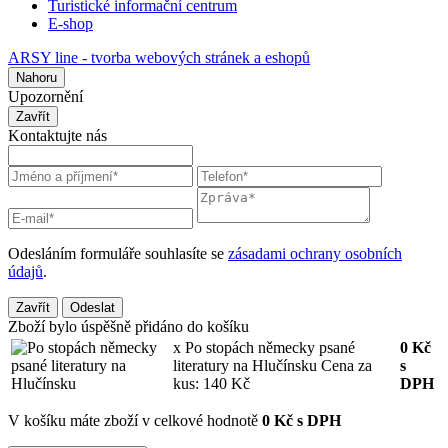
Turistické informační centrum
E-shop
ARSY line - tvorba webových stránek a eshopů
Nahoru
Upozornění
Zavřít
Kontaktujte nás
Odesláním formuláře souhlasíte se
zásadami ochrany osobních
údajů
.
Zavřít
Odeslat
Zboží bylo úspěšně přidáno do košíku
x Po stopách německy psané
0
Kč
literatury na Hlučínsku
Cena za
s
kus: 140 Kč
DPH
V košíku máte zboží v celkové hodnotě
0 Kč s DPH