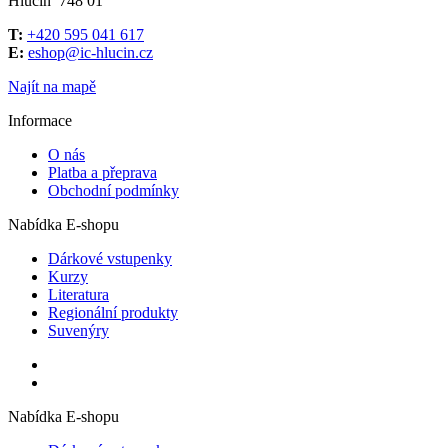
Hlučín 748 01
T:
+420 595 041 617
E:
eshop@ic-hlucin.cz
Najít na mapě
Informace
O nás
Platba a přeprava
Obchodní podmínky
Nabídka E-shopu
Dárkové vstupenky
Kurzy
Literatura
Regionální produkty
Suvenýry
Nabídka E-shopu