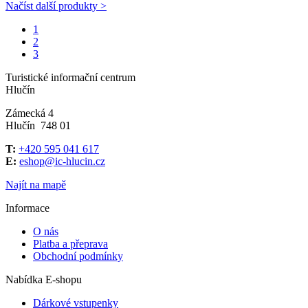
Načíst další produkty >
1
2
3
Turistické informační centrum
Hlučín
Zámecká 4
Hlučín 748 01
T:
+420 595 041 617
E:
eshop@ic-hlucin.cz
Najít na mapě
Informace
O nás
Platba a přeprava
Obchodní podmínky
Nabídka E-shopu
Dárkové vstupenky