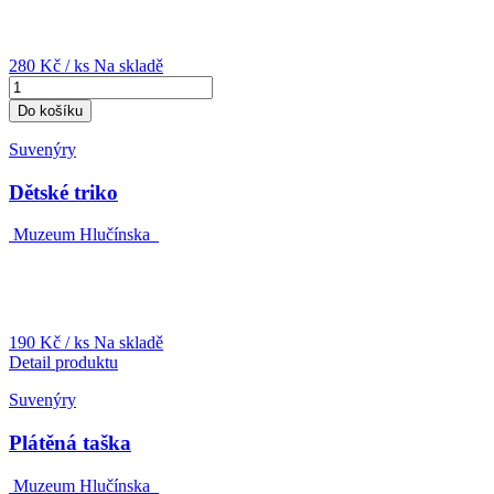
280 Kč
/ ks
Na skladě
Do košíku
Suvenýry
Dětské triko
Muzeum Hlučínska
190 Kč
/ ks
Na skladě
Detail produktu
Suvenýry
Plátěná taška
Muzeum Hlučínska