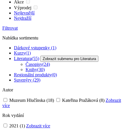
Akce
Výprodej
Nejlevnější
Nejdražší
Filtrovat
Nabídka sortimentu
Dárkové vstupenky
(1)
Kurzy
(1)
Literatura
(55)
Zobrazit submenu pro Literatura
Časopisy
(24)
Knihy
(30)
Regionální produkty
(0)
Suvenýry
(29)
Autor
Muzeum Hlučínska
(18)
Kateřina Pražáková
(8)
Zobrazit
více
Rok vydání
2021
(1)
Zobrazit více