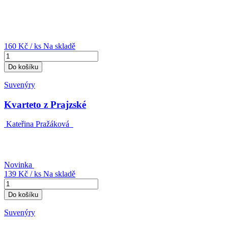
160 Kč
/ ks
Na skladě
Do košíku
Suvenýry
Kvarteto z Prajzské
Kateřina Pražáková
Novinka
139 Kč
/ ks
Na skladě
Do košíku
Suvenýry