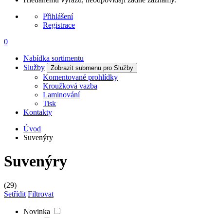
Přihlášení
Registrace
0
Nabídka sortimentu
Služby
Zobrazit submenu pro Služby
Komentované prohlídky
Kroužková vazba
Laminování
Tisk
Kontakty
Úvod
Suvenýry
Suvenýry
(29)
Setřídit
Filtrovat
Novinka