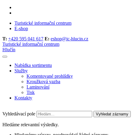
Turistické informační centrum
E-shop
T:
+420 595 041 617
E:
eshop@ic-hlucin.cz
Turistické informační centrum
Hlučín
Nabídka sortimentu
Služby
Komentované prohlídky
Kroužková vazba
Laminování
Tisk
Kontakty
Vyhledávací pole
Vyhledat záznamy
Hledáme relevantní výsledky.
Hledanému výrazu, neodpovídají žádné záznamy.