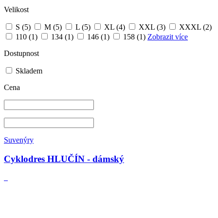
Velikost
S
(5)
M
(5)
L
(5)
XL
(4)
XXL
(3)
XXXL
(2)
110
(1)
134
(1)
146
(1)
158
(1)
Zobrazit více
Dostupnost
Skladem
Cena
Suvenýry
Cyklodres HLUČÍN - dámský