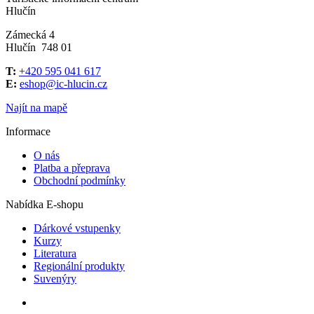
Hlučín
Zámecká 4
Hlučín 748 01
T:
+420 595 041 617
E:
eshop@ic-hlucin.cz
Najít na mapě
Informace
O nás
Platba a přeprava
Obchodní podmínky
Nabídka E-shopu
Dárkové vstupenky
Kurzy
Literatura
Regionální produkty
Suvenýry