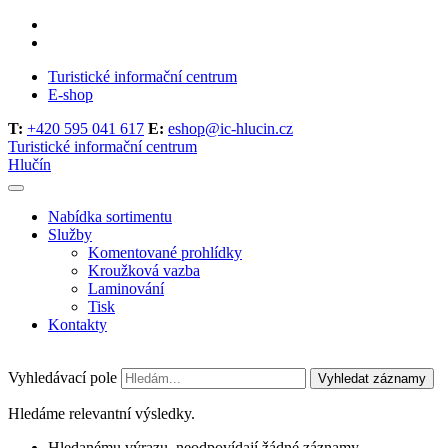
Turistické informační centrum
E-shop
T:
+420 595 041 617
E:
eshop@ic-hlucin.cz
Turistické informační centrum
Hlučín
Nabídka sortimentu
Služby
Komentované prohlídky
Kroužková vazba
Laminování
Tisk
Kontakty
Vyhledávací pole
Vyhledat záznamy
Hledáme relevantní výsledky.
Hledanému výrazu, neodpovídají žádné záznamy.