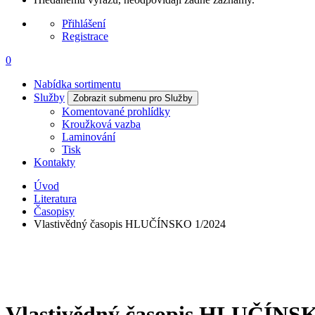
Přihlášení
Registrace
0
Nabídka sortimentu
Služby
Zobrazit submenu pro Služby
Komentované prohlídky
Kroužková vazba
Laminování
Tisk
Kontakty
Úvod
Literatura
Časopisy
Vlastivědný časopis HLUČÍNSKO 1/2024
Vlastivědný časopis HLUČÍNS