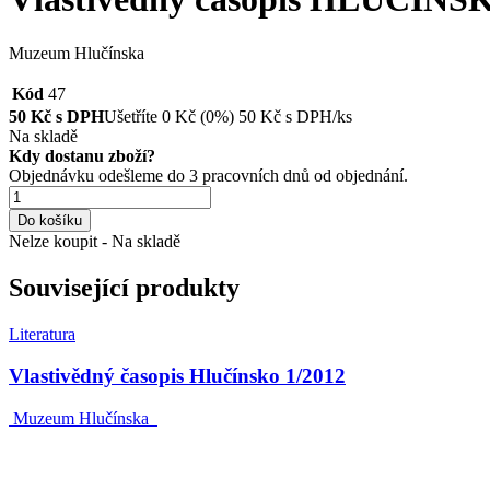
Muzeum Hlučínska
Kód
47
50
Kč s DPH
Ušetříte
0
Kč
(0%)
50
Kč
s DPH/ks
Na skladě
Kdy dostanu zboží?
Objednávku odešleme do 3 pracovních dnů od objednání.
Do košíku
Nelze koupit - Na skladě
Související produkty
Literatura
Vlastivědný časopis Hlučínsko 1/2012
Muzeum Hlučínska