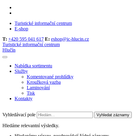
Turistické informační centrum
E-shop
T:
+420 595 041 617
E:
eshop@ic-hlucin.cz
Turistické informační centrum
Hlučín
Nabídka sortimentu
Služby
Komentované prohlídky
Kroužková vazba
Laminování
Tisk
Kontakty
Vyhledávací pole
Vyhledat záznamy
Hledáme relevantní výsledky.
Hledanému výrazu, neodpovídají žádné záznamy.