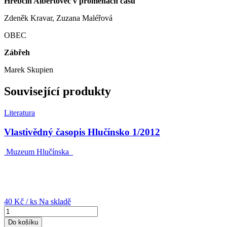
Hřebčín Albertovec v proměnách času
Zdeněk Kravar, Zuzana Maléřová
OBEC
Zábřeh
Marek Skupien
Související produkty
Literatura
Vlastivědný časopis Hlučínsko 1/2012
Muzeum Hlučínska
40 Kč
/ ks
Na skladě
Do košíku