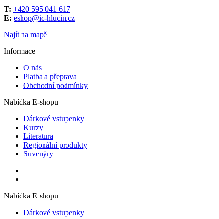
T:
+420 595 041 617
E:
eshop@ic-hlucin.cz
Najít na mapě
Informace
O nás
Platba a přeprava
Obchodní podmínky
Nabídka E-shopu
Dárkové vstupenky
Kurzy
Literatura
Regionální produkty
Suvenýry
Nabídka E-shopu
Dárkové vstupenky