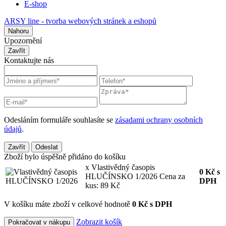
E-shop
ARSY line - tvorba webových stránek a eshopů
Nahoru
Upozornění
Zavřít
Kontaktujte nás
Odesláním formuláře souhlasíte se
zásadami ochrany osobních
údajů
.
Zavřít
Odeslat
Zboží bylo úspěšně přidáno do košíku
x Vlastivědný časopis
0
Kč
s
HLUČÍNSKO 1/2026
Cena za
DPH
kus: 89 Kč
V košíku máte zboží v celkové hodnotě
0 Kč s DPH
Zobrazit košík
Pokračovat v nákupu