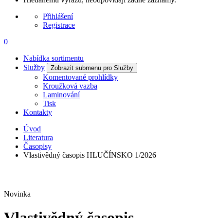
Přihlášení
Registrace
0
Nabídka sortimentu
Služby
Zobrazit submenu pro Služby
Komentované prohlídky
Kroužková vazba
Laminování
Tisk
Kontakty
Úvod
Literatura
Časopisy
Vlastivědný časopis HLUČÍNSKO 1/2026
Novinka
Vlastivědný časopis