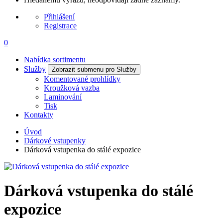
Přihlášení
Registrace
0
Nabídka sortimentu
Služby
Zobrazit submenu pro Služby
Komentované prohlídky
Kroužková vazba
Laminování
Tisk
Kontakty
Úvod
Dárkové vstupenky
Dárková vstupenka do stálé expozice
Dárková vstupenka do stálé
expozice