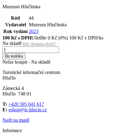
Muzeum Hlučínska
Kód
44
Vydavatel
Muzeum Hlučínska
Rok vydání
2023
100
Kč s DPH
Ušetříte
0
Kč
(0%)
100
Kč
s DPH/ks
Na skladě
Kdy dostanu zboží?
Do košíku
Nelze koupit - Na skladě
Turistické informační centrum
Hlučín
Zámecká 4
Hlučín 748 01
T:
+420 595 041 617
E:
eshop@ic-hlucin.cz
Najít na mapě
Informace