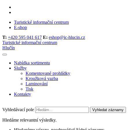
Turistické informační centrum
E-shop
T:
+420 595 041 617
E:
eshop@ic-hlucin.cz
Turistické informační centrum
Hlučín
Nabídka sortimentu
Služby
Komentované prohlídky
Kroužková vazba
Laminování
Tisk
Kontakty
Vyhledávací pole
Vyhledat záznamy
Hledáme relevantní výsledky.
Hledanému výrazu, neodpovídají žádné záznamy.