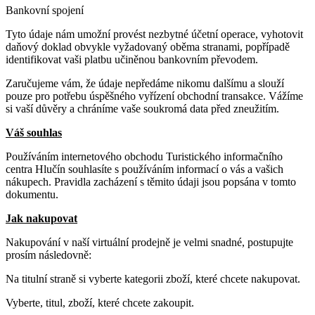
Bankovní spojení
Tyto údaje nám umožní provést nezbytné účetní operace, vyhotovit
daňový doklad obvykle vyžadovaný oběma stranami, popřípadě
identifikovat vaši platbu učiněnou bankovním převodem.
Zaručujeme vám, že údaje nepředáme nikomu dalšímu a slouží
pouze pro potřebu úspěšného vyřízení obchodní transakce. Vážíme
si vaší důvěry a chráníme vaše soukromá data před zneužitím.
Váš souhlas
Používáním internetového obchodu Turistického informačního
centra Hlučín souhlasíte s používáním informací o vás a vašich
nákupech. Pravidla zacházení s těmito údaji jsou popsána v tomto
dokumentu.
Jak nakupovat
Nakupování v naší virtuální prodejně je velmi snadné, postupujte
prosím následovně:
Na titulní straně si vyberte kategorii zboží, které chcete nakupovat.
Vyberte, titul, zboží, které chcete zakoupit.