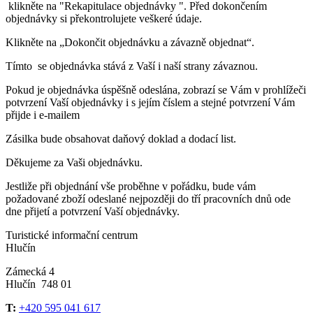
klikněte na "Rekapitulace objednávky ". Před dokončením
objednávky si překontrolujete veškeré údaje.
Klikněte na „Dokončit objednávku a závazně objednat“.
Tímto se objednávka stává z Vaší i naší strany závaznou.
Pokud je objednávka úspěšně odeslána, zobrazí se Vám v prohlížeči
potvrzení Vaší objednávky i s jejím číslem a stejné potvrzení Vám
přijde i e-mailem
Zásilka bude obsahovat daňový doklad a dodací list.
Děkujeme za Vaši objednávku.
Jestliže při objednání vše proběhne v pořádku, bude vám
požadované zboží odeslané nejpozději do tří pracovních dnů ode
dne přijetí a potvrzení Vaší objednávky.
Turistické informační centrum
Hlučín
Zámecká 4
Hlučín 748 01
T:
+420 595 041 617