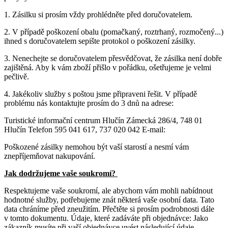
1. Zásilku si prosím vždy prohlédněte před doručovatelem.
2. V případě poškození obalu (pomačkaný, roztrhaný, rozmočený...)
ihned s doručovatelem sepište protokol o poškození zásilky.
3. Nenechejte se doručovatelem přesvědčovat, že zásilka není dobře
zajištěná. Aby k vám zboží přišlo v pořádku, ošetřujeme je velmi
pečlivě.
4. Jakékoliv služby s poštou jsme připraveni řešit. V případě
problému nás kontaktujte prosím do 3 dnů na adrese:
Turistické informační centrum Hlučín Zámecká 286/4, 748 01
Hlučín Telefon 595 041 617, 737 020 042 E-mail:
Poškozené zásilky nemohou být vaší starostí a nesmí vám
znepříjemňovat nakupování.
Jak dodržujeme vaše soukromí?
Respektujeme vaše soukromí, ale abychom vám mohli nabídnout
hodnotné služby, potřebujeme znát některá vaše osobní data. Tato
data chráníme před zneužitím. Přečtěte si prosím podrobnosti dále
v tomto dokumentu. Údaje, které zadáváte při objednávce: Jako
zákazník musíte při vaší objednávce uvést následující údaje.