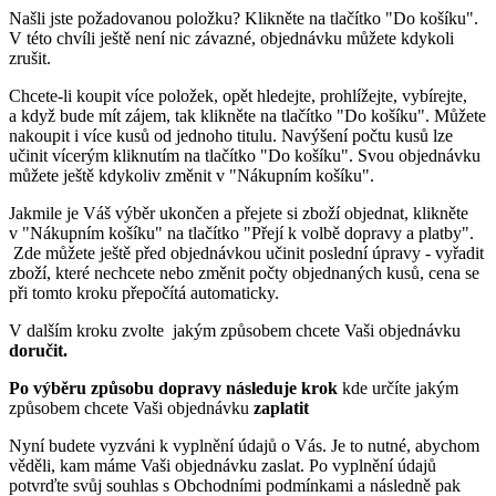
Našli jste požadovanou položku? Klikněte na tlačítko "Do košíku".
V této chvíli ještě není nic závazné, objednávku můžete kdykoli
zrušit.
Chcete-li koupit více položek, opět hledejte, prohlížejte, vybírejte,
a když bude mít zájem, tak klikněte na tlačítko "Do košíku". Můžete
nakoupit i více kusů od jednoho titulu. Navýšení počtu kusů lze
učinit vícerým kliknutím na tlačítko "Do košíku". Svou objednávku
můžete ještě kdykoliv změnit v "Nákupním košíku".
Jakmile je Váš výběr ukončen a přejete si zboží objednat, klikněte
v "Nákupním košíku" na tlačítko "Přejí k volbě dopravy a platby".
Zde můžete ještě před objednávkou učinit poslední úpravy - vyřadit
zboží, které nechcete nebo změnit počty objednaných kusů, cena se
při tomto kroku přepočítá automaticky.
V dalším kroku zvolte jakým způsobem chcete Vaši objednávku
doručit.
Po výběru způsobu dopravy následuje krok
kde určíte jakým
způsobem chcete Vaši objednávku
zaplatit
Nyní budete vyzváni k vyplnění údajů o Vás. Je to nutné, abychom
věděli, kam máme Vaši objednávku zaslat. Po vyplnění údajů
potvrďte svůj souhlas s Obchodními podmínkami a následně pak