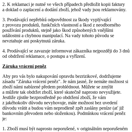
2. K reklamaci je nutné ve všech případech předložit kopii faktury
a doklad o zaplacení a dodání zboží, jehož vady jsou reklamovány.
3. Prodávající nepřebírá odpovědnost za škody vyplývající
z provozu produktů, funkčních vlastností a škod z neodborného
používání produktů, stejně jako škod způsobených vnějšími
událostmi a chybnou manipulací. Na vady tohoto původu se
nevztahuje ani poskytnutá záruka.
4. Prodávající se zavazuje informovat zákazníka nejpozději do 3 dnů
od obdržení reklamace, o postupu a vyřízení.
Záruka vrácení peněz
Aby pro vás bylo nakupování opravdu bezrizikové, dodržujeme
zásadu "Záruka vrácení peněz". Je nám jasné, že nemáte možnost si
zboží námi nabízené předem prohlédnout. Můžete se zmýlit
a můžete tak obdržet zboží, které skutečně naprosto nevyužijete.
Jestliže zjistíte bezprostředně po obdržení zboží, že vám
z jakéhokoliv důvodu nevyhovuje, máte možnost bez uvedení
důvodu vrátit a budou vám neprodleně zpět zaslány peníze (ať již
bankovním převodem nebo složenkou). Podmínkou vrácení peněz
je:
1. Zboží musí být naprosto neporušené, v originálním neporušeném