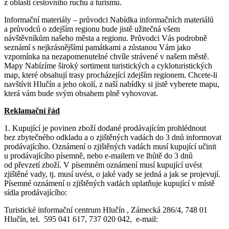
z oblasti cestovního ruchu a turismu.
Informační materiály – průvodci Nabídka informačních materiálů
a průvodců o zdejším regionu bude jistě užitečná všem
návštěvníkům našeho města a regionu. Průvodci Vás podrobně
seznámí s nejkrásnějšími památkami a zůstanou Vám jako
vzpomínka na nezapomenutelné chvíle strávené v našem městě.
Mapy Nabízíme široký sortiment turistických a cykloturistických
map, které obsahují trasy procházející zdejším regionem. Chcete-li
navštívit Hlučín a jeho okolí, z naší nabídky si jistě vyberete mapu,
která vám bude svým obsahem plně vyhovovat.
Reklamační řád
1. Kupující je povinen zboží dodané prodávajícím prohlédnout
bez zbytečného odkladu a o zjištěných vadách do 3 dnů informovat
prodávajícího. Oznámení o zjištěných vadách musí kupující učinit
u prodávajícího písemně, nebo e-mailem ve lhůtě do 3 dnů
od převzetí zboží. V písemném oznámení musí kupující uvést
zjištěné vady, tj. musí uvést, o jaké vady se jedná a jak se projevují.
Písemné oznámení o zjištěných vadách uplatňuje kupující v místě
sídla prodávajícího:
Turistické informační centrum Hlučín , Zámecká 286/4, 748 01
Hlučín, tel. 595 041 617, 737 020 042, e-mail: