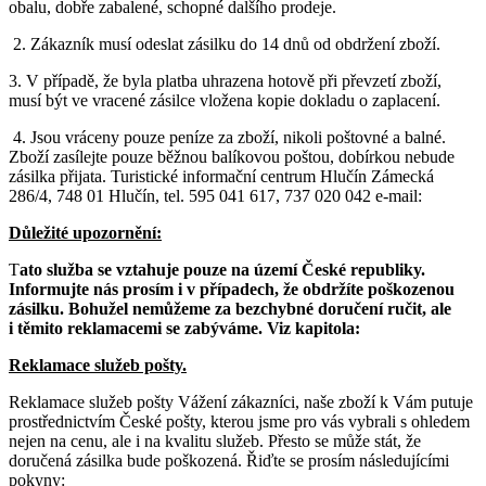
obalu, dobře zabalené, schopné dalšího prodeje.
2. Zákazník musí odeslat zásilku do 14 dnů od obdržení zboží.
3. V případě, že byla platba uhrazena hotově při převzetí zboží,
musí být ve vracené zásilce vložena kopie dokladu o zaplacení.
4. Jsou vráceny pouze peníze za zboží, nikoli poštovné a balné.
Zboží zasílejte pouze běžnou balíkovou poštou, dobírkou nebude
zásilka přijata. Turistické informační centrum Hlučín Zámecká
286/4, 748 01 Hlučín, tel. 595 041 617, 737 020 042 e-mail:
Důležité upozornění:
T
ato služba se vztahuje pouze na území České republiky.
Informujte nás prosím i v případech, že obdržíte poškozenou
zásilku. Bohužel nemůžeme za bezchybné doručení ručit, ale
i těmito reklamacemi se zabýváme. Viz kapitola:
Reklamace služeb pošty.
Reklamace služeb pošty Vážení zákazníci, naše zboží k Vám putuje
prostřednictvím České pošty, kterou jsme pro vás vybrali s ohledem
nejen na cenu, ale i na kvalitu služeb. Přesto se může stát, že
doručená zásilka bude poškozená. Řiďte se prosím následujícími
pokyny: