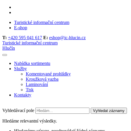
Turistické informační centrum
E-shop
T:
+420 595 041 617
E:
eshop@ic-hlucin.cz
Turistické informační centrum
Hlučín
Nabídka sortimentu
Služby
Komentované prohlídky
Kroužková vazba
Laminování
Tisk
Kontakty
Vyhledávací pole
Vyhledat záznamy
Hledáme relevantní výsledky.
Hledanému výrazu, neodpovídají žádné záznamy.