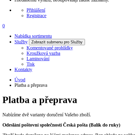
Přihlášení
Registrace
0
Nabídka sortimentu
Služby
Zobrazit submenu pro Služby
Komentované prohlídky
Kroužková vazba
Laminování
Tisk
Kontakty
Úvod
Platba a přeprava
Platba a přeprava
Nabízíme dvě varianty doručení Vašeho zboží.
Odeslání poštovní společností Česká pošta (Balík do ruky)