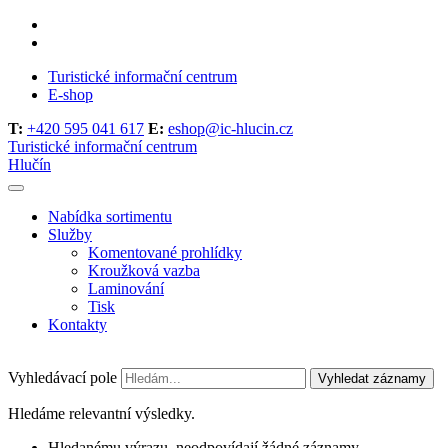
Turistické informační centrum
E-shop
T:
+420 595 041 617
E:
eshop@ic-hlucin.cz
Turistické informační centrum
Hlučín
Nabídka sortimentu
Služby
Komentované prohlídky
Kroužková vazba
Laminování
Tisk
Kontakty
Vyhledávací pole
Vyhledat záznamy
Hledáme relevantní výsledky.
Hledanému výrazu, neodpovídají žádné záznamy.