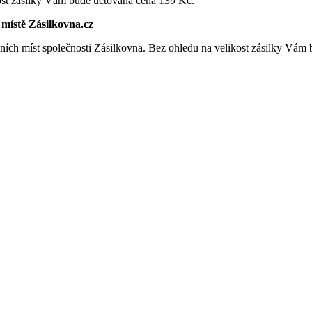
ost zásilky Vám bude účtována cena 139 Kč.
místě Zásilkovna.cz
ích míst společnosti Zásilkovna. Bez ohledu na velikost zásilky Vám