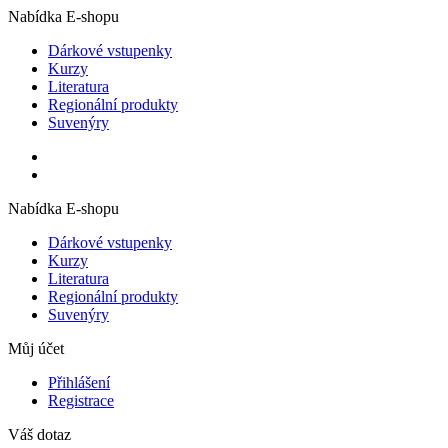
Nabídka E-shopu
Dárkové vstupenky
Kurzy
Literatura
Regionální produkty
Suvenýry
Nabídka E-shopu
Dárkové vstupenky
Kurzy
Literatura
Regionální produkty
Suvenýry
Můj účet
Přihlášení
Registrace
Váš dotaz