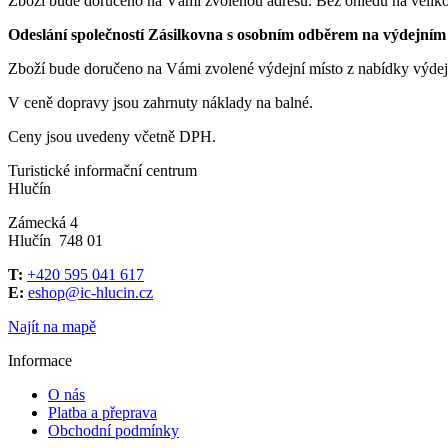
Zboží bude doručeno na Vámi zvolenou adresu. Bez ohledu na velik
Odeslání společností Zásilkovna s osobním odběrem na výdejním 
Zboží bude doručeno na Vámi zvolené výdejní místo z nabídky výdejn
V ceně dopravy jsou zahrnuty náklady na balné.
Ceny jsou uvedeny včetně DPH.
Turistické informační centrum
Hlučín
Zámecká 4
Hlučín 748 01
T:
+420 595 041 617
E:
eshop@ic-hlucin.cz
Najít na mapě
Informace
O nás
Platba a přeprava
Obchodní podmínky