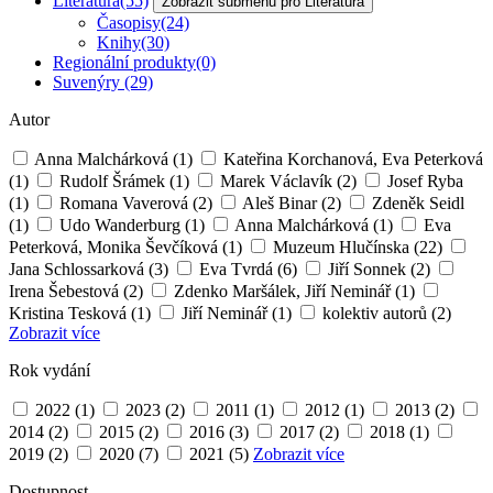
Literatura
(55)
Zobrazit submenu pro Literatura
Časopisy
(24)
Knihy
(30)
Regionální produkty
(0)
Suvenýry
(29)
Autor
Anna Malchárková
(1)
Kateřina Korchanová, Eva Peterková
(1)
Rudolf Šrámek
(1)
Marek Václavík
(2)
Josef Ryba
(1)
Romana Vaverová
(2)
Aleš Binar
(2)
Zdeněk Seidl
(1)
Udo Wanderburg
(1)
Anna Malchárková
(1)
Eva
Peterková, Monika Ševčíková
(1)
Muzeum Hlučínska
(22)
Jana Schlossarková
(3)
Eva Tvrdá
(6)
Jiří Sonnek
(2)
Irena Šebestová
(2)
Zdenko Maršálek, Jiří Neminář
(1)
Kristina Tesková
(1)
Jiří Neminář
(1)
kolektiv autorů
(2)
Zobrazit více
Rok vydání
2022
(1)
2023
(2)
2011
(1)
2012
(1)
2013
(2)
2014
(2)
2015
(2)
2016
(3)
2017
(2)
2018
(1)
2019
(2)
2020
(7)
2021
(5)
Zobrazit více
Dostupnost