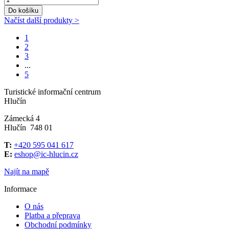
Do košíku
Načíst další produkty >
1
2
3
...
5
Turistické informační centrum
Hlučín
Zámecká 4
Hlučín 748 01
T:
+420 595 041 617
E:
eshop@ic-hlucin.cz
Najít na mapě
Informace
O nás
Platba a přeprava
Obchodní podmínky