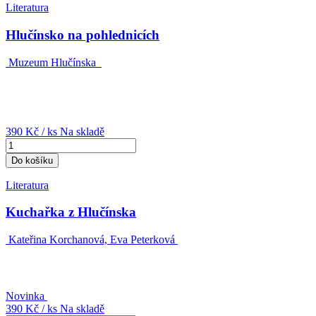
Literatura
Hlučínsko na pohlednicích
Muzeum Hlučínska
390 Kč
/ ks
Na skladě
Do košíku
Literatura
Kuchařka z Hlučínska
Kateřina Korchanová, Eva Peterková
Novinka
390 Kč
/ ks
Na skladě