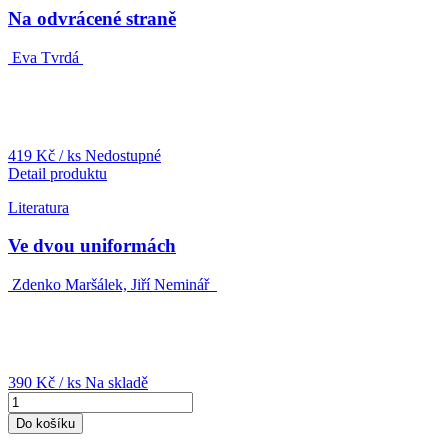
Na odvrácené straně
Eva Tvrdá
419 Kč
/ ks
Nedostupné
Detail produktu
Literatura
Ve dvou uniformách
Zdenko Maršálek, Jiří Neminář
390 Kč
/ ks
Na skladě
Do košíku