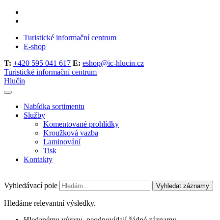
Turistické informační centrum
E-shop
T:
+420 595 041 617
E:
eshop@ic-hlucin.cz
Turistické informační centrum
Hlučín
Nabídka sortimentu
Služby
Komentované prohlídky
Kroužková vazba
Laminování
Tisk
Kontakty
Vyhledávací pole
Vyhledat záznamy
Hledáme relevantní výsledky.
Hledanému výrazu, neodpovídají žádné záznamy.