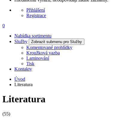
Přihlášení
Registrace
0
Nabídka sortimentu
Služby
Zobrazit submenu pro Služby
Komentované prohlídky
Kroužková vazba
Laminování
Tisk
Kontakty
Úvod
Literatura
Literatura
(55)