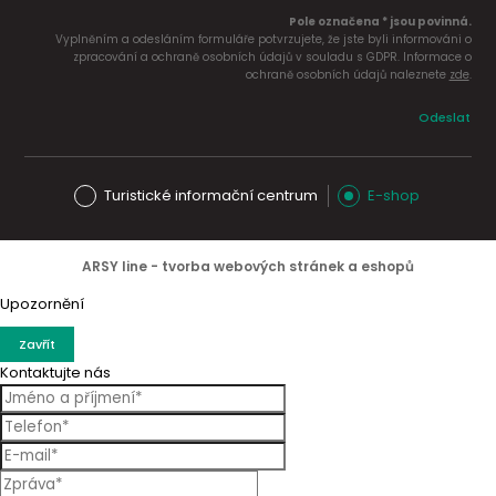
Pole označena * jsou povinná.
Vyplněním a odesláním formuláře potvrzujete, že jste byli informováni o
zpracování a ochraně osobních údajů v souladu s GDPR. Informace o
ochraně osobních údajů naleznete
zde
.
Odeslat
Turistické informační centrum
E-shop
ARSY line - tvorba webových stránek a eshopů
Upozornění
Zavřít
Kontaktujte nás