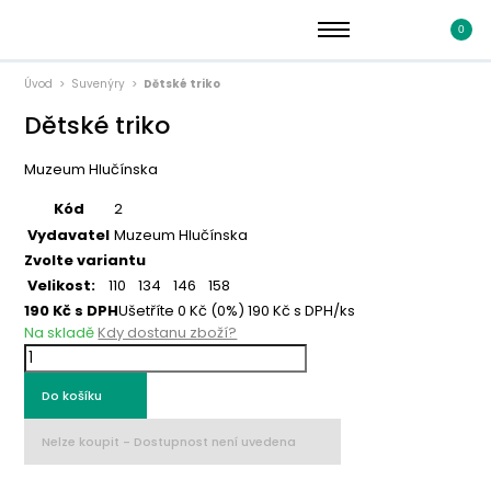
0
Úvod
Suvenýry
Dětské triko
Dětské triko
Muzeum Hlučínska
Kód
2
Vydavatel
Muzeum Hlučínska
Zvolte variantu
Velikost:
110
134
146
158
190
Kč s DPH
Ušetříte
0
Kč
(0%)
190
Kč
s DPH/ks
Na skladě
Kdy dostanu zboží?
Do košíku
Nelze koupit -
Dostupnost není uvedena