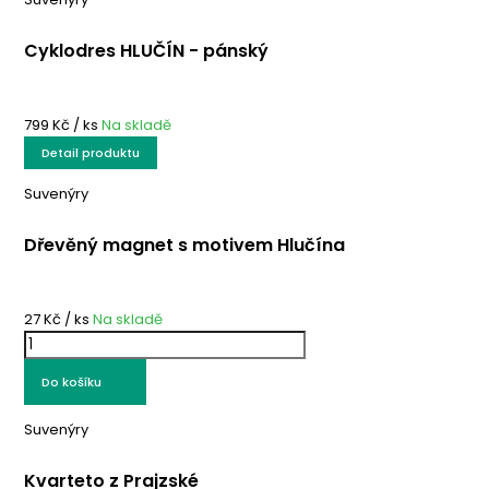
Cyklodres HLUČÍN - pánský
799 Kč
/ ks
Na skladě
Detail produktu
Suvenýry
Dřevěný magnet s motivem Hlučína
27 Kč
/ ks
Na skladě
Do košíku
Suvenýry
Kvarteto z Prajzské