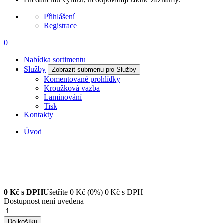
Přihlášení
Registrace
0
Nabídka sortimentu
Služby
Zobrazit submenu pro Služby
Komentované prohlídky
Kroužková vazba
Laminování
Tisk
Kontakty
Úvod
0
Kč s DPH
Ušetříte
0
Kč
(0%)
0
Kč
s DPH
Dostupnost není uvedena
Do košíku