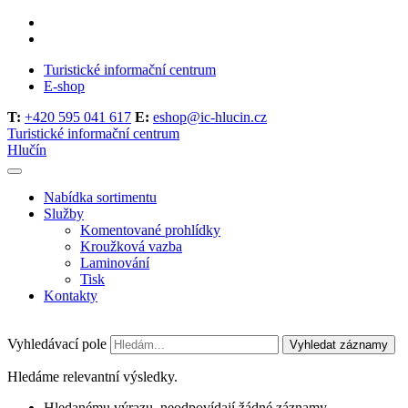
Turistické informační centrum
E-shop
T:
+420 595 041 617
E:
eshop@ic-hlucin.cz
Turistické informační centrum
Hlučín
Nabídka sortimentu
Služby
Komentované prohlídky
Kroužková vazba
Laminování
Tisk
Kontakty
Vyhledávací pole
Vyhledat záznamy
Hledáme relevantní výsledky.
Hledanému výrazu, neodpovídají žádné záznamy.