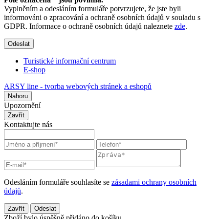
Vyplněním a odesláním formuláře potvrzujete, že jste byli
informováni o zpracování a ochraně osobních údajů v souladu s
GDPR. Informace o ochraně osobních údajů naleznete
zde
.
Odeslat
Turistické informační centrum
E-shop
ARSY line - tvorba webových stránek a eshopů
Nahoru
Upozornění
Zavřít
Kontaktujte nás
Odesláním formuláře souhlasíte se
zásadami ochrany osobních
údajů
.
Zavřít
Odeslat
Zboží bylo úspěšně přidáno do košíku