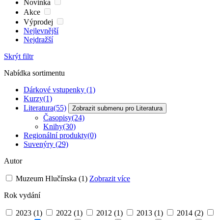
Novinka
Akce
Výprodej
Nejlevnější
Nejdražší
Skrýt filtr
Nabídka sortimentu
Dárkové vstupenky
(1)
Kurzy
(1)
Literatura
(55)
Zobrazit submenu pro Literatura
Časopisy
(24)
Knihy
(30)
Regionální produkty
(0)
Suvenýry
(29)
Autor
Muzeum Hlučínska
(1)
Zobrazit více
Rok vydání
2023
(1)
2022
(1)
2012
(1)
2013
(1)
2014
(2)