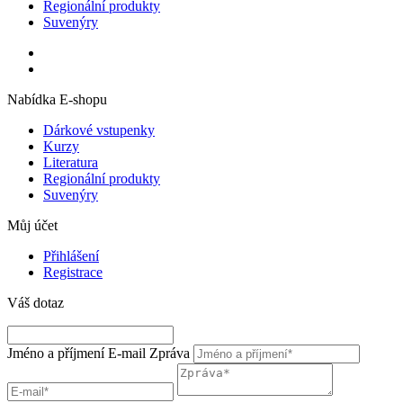
Regionální produkty
Suvenýry
Nabídka E-shopu
Dárkové vstupenky
Kurzy
Literatura
Regionální produkty
Suvenýry
Můj účet
Přihlášení
Registrace
Váš dotaz
Jméno a příjmení
E-mail
Zpráva