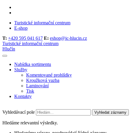
Turistické informační centrum
E-shop
T:
+420 595 041 617
E:
eshop@ic-hlucin.cz
Turistické informační centrum
Hlučín
Nabídka sortimentu
Služby
Komentované prohlídky
Kroužková vazba
Laminování
Tisk
Kontakty
Vyhledávací pole
Vyhledat záznamy
Hledáme relevantní výsledky.
Hledanému výrazu, neodpovídají žádné záznamy.