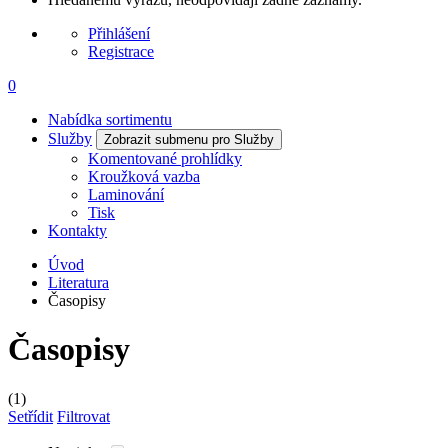
Přihlášení
Registrace
0
Nabídka sortimentu
Služby
Zobrazit submenu pro Služby
Komentované prohlídky
Kroužková vazba
Laminování
Tisk
Kontakty
Úvod
Literatura
Časopisy
Časopisy
(1)
Setřídit
Filtrovat