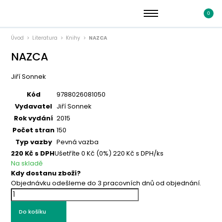
0
Úvod
Literatura
Knihy
NAZCA
NAZCA
Jiří Sonnek
Kód
9788026081050
Vydavatel
Jiří Sonnek
Rok vydání
2015
Počet stran
150
Typ vazby
Pevná vazba
220
Kč s DPH
Ušetříte
0
Kč
(0%)
220
Kč
s DPH/ks
Na skladě
Kdy dostanu zboží?
Objednávku odešleme do 3 pracovních dnů od objednání.
Do košíku