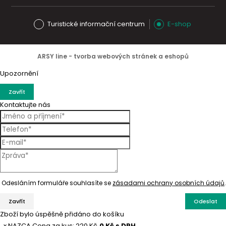
Turistické informační centrum
E-shop
ARSY line - tvorba webových stránek a eshopů
Upozornění
Zavřít
Kontaktujte nás
Odesláním formuláře souhlasíte se
zásadami ochrany osobních údajů
.
Zavřít
Odeslat
Zboží bylo úspěšně přidáno do košíku
x NAZCA
Cena za kus: 220 Kč
0
Kč
s DPH