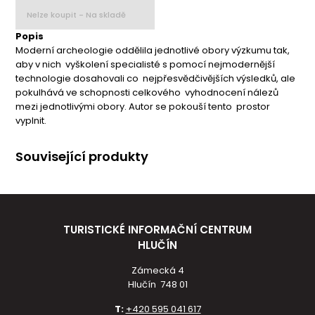
Nelze koupit - Na skladě
Popis
Moderní archeologie oddělila jednotlivé obory výzkumu tak,
aby v nich vyškolení specialisté s pomocí nejmodernější
technologie dosahovali co nejpřesvědčivějších výsledků, ale
pokulhává ve schopnosti celkového vyhodnocení nálezů
mezi jednotlivými obory. Autor se pokouší tento prostor
vyplnit.
Související produkty
TURISTICKÉ INFORMAČNÍ CENTRUM
HLUČÍN
Zámecká 4
Hlučín 748 01
T:
+420 595 041 617