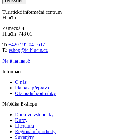
Do košíku
Turistické informační centrum
Hlučín
Zámecká 4
Hlučín 748 01
T:
+420 595 041 617
E:
eshop@ic-hlucin.cz
Najít na mapě
Informace
O nás
Platba a přeprava
Obchodní podmínky
Nabídka E-shopu
Dárkové vstupenky
Kurzy
Literatura
Regionální produkty
Suvenýry