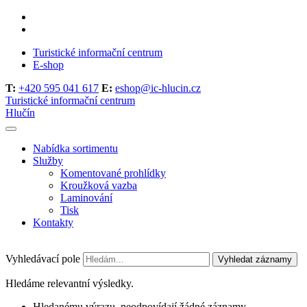
Turistické informační centrum
E-shop
T:
+420 595 041 617
E:
eshop@ic-hlucin.cz
Turistické informační centrum
Hlučín
Nabídka sortimentu
Služby
Komentované prohlídky
Kroužková vazba
Laminování
Tisk
Kontakty
Vyhledávací pole
Vyhledat záznamy
Hledáme relevantní výsledky.
Hledanému výrazu, neodpovídají žádné záznamy.