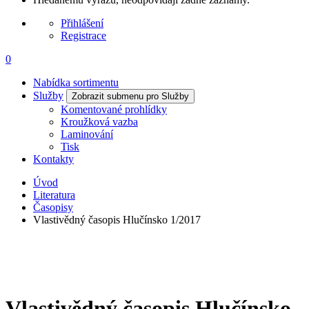
Přihlášení
Registrace
0
Nabídka sortimentu
Služby
Zobrazit submenu pro Služby
Komentované prohlídky
Kroužková vazba
Laminování
Tisk
Kontakty
Úvod
Literatura
Časopisy
Vlastivědný časopis Hlučínsko 1/2017
Vlastivědný časopis Hlučínsko