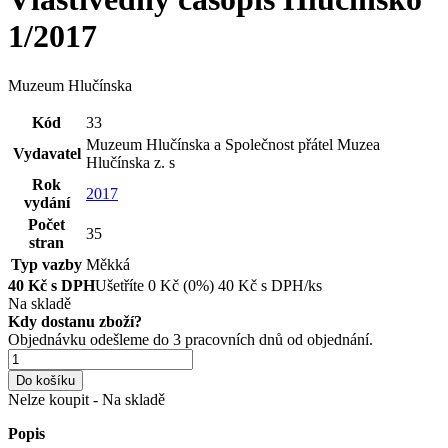
1/2017
Muzeum Hlučínska
Kód
33
Muzeum Hlučínska a Společnost přátel Muzea
Vydavatel
Hlučínska z. s
Rok
2017
vydání
Počet
35
stran
Typ vazby
Měkká
40
Kč s DPH
Ušetříte
0
Kč
(0%)
40
Kč
s DPH/ks
Na skladě
Kdy dostanu zboží?
Objednávku odešleme do 3 pracovních dnů od objednání.
Do košíku
Nelze koupit - Na skladě
Popis