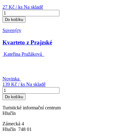
27 Kč
/ ks
Na skladě
Do košíku
Suvenýry
Kvarteto z Prajzské
Kateřina Pražáková
Novinka
139 Kč
/ ks
Na skladě
Do košíku
Turistické informační centrum
Hlučín
Zámecká 4
Hlučín 748 01