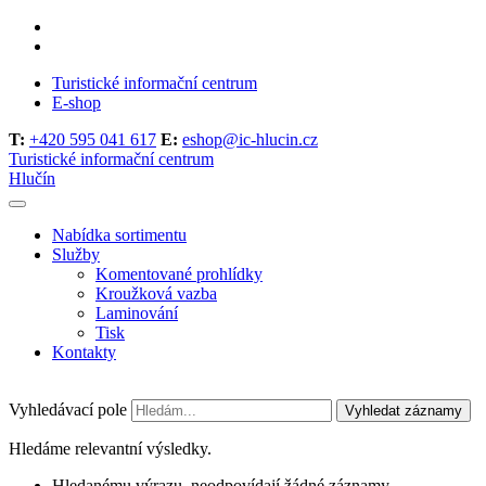
Turistické informační centrum
E-shop
T:
+420 595 041 617
E:
eshop@ic-hlucin.cz
Turistické informační centrum
Hlučín
Nabídka sortimentu
Služby
Komentované prohlídky
Kroužková vazba
Laminování
Tisk
Kontakty
Vyhledávací pole
Vyhledat záznamy
Hledáme relevantní výsledky.
Hledanému výrazu, neodpovídají žádné záznamy.