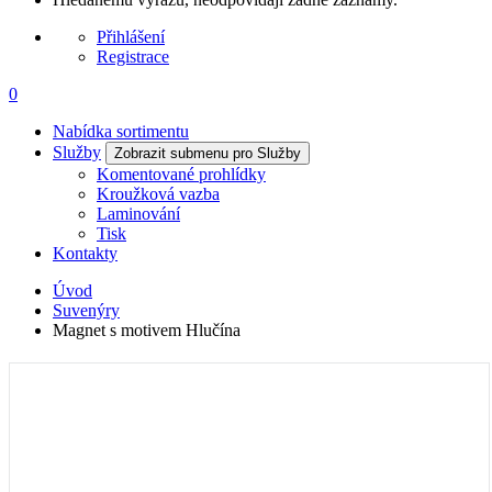
Přihlášení
Registrace
0
Nabídka sortimentu
Služby
Zobrazit submenu pro Služby
Komentované prohlídky
Kroužková vazba
Laminování
Tisk
Kontakty
Úvod
Suvenýry
Magnet s motivem Hlučína