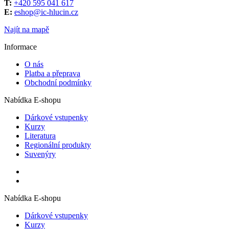
T:
+420 595 041 617
E:
eshop@ic-hlucin.cz
Najít na mapě
Informace
O nás
Platba a přeprava
Obchodní podmínky
Nabídka E-shopu
Dárkové vstupenky
Kurzy
Literatura
Regionální produkty
Suvenýry
Nabídka E-shopu
Dárkové vstupenky
Kurzy