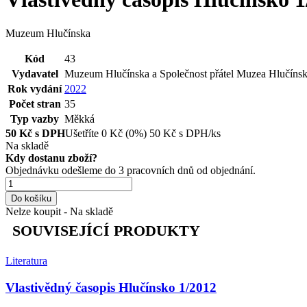
Muzeum Hlučínska
Kód
43
Vydavatel
Muzeum Hlučínska a Společnost přátel Muzea Hlučínska
Rok vydání
2022
Počet stran
35
Typ vazby
Měkká
50
Kč s DPH
Ušetříte
0
Kč
(0%)
50
Kč
s DPH/ks
Na skladě
Kdy dostanu zboží?
Objednávku odešleme do 3 pracovních dnů od objednání.
Do košíku
Nelze koupit - Na skladě
SOUVISEJÍCÍ PRODUKTY
Literatura
Vlastivědný časopis Hlučínsko 1/2012