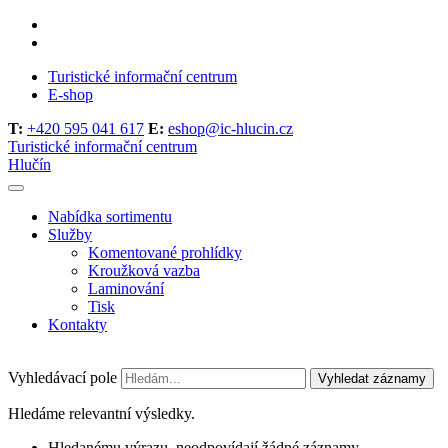
Turistické informační centrum
E-shop
T:
+420 595 041 617
E:
eshop@ic-hlucin.cz
Turistické informační centrum
Hlučín
Nabídka sortimentu
Služby
Komentované prohlídky
Kroužková vazba
Laminování
Tisk
Kontakty
Vyhledávací pole
Vyhledat záznamy
Hledáme relevantní výsledky.
Hledanému výrazu, neodpovídají žádné záznamy.