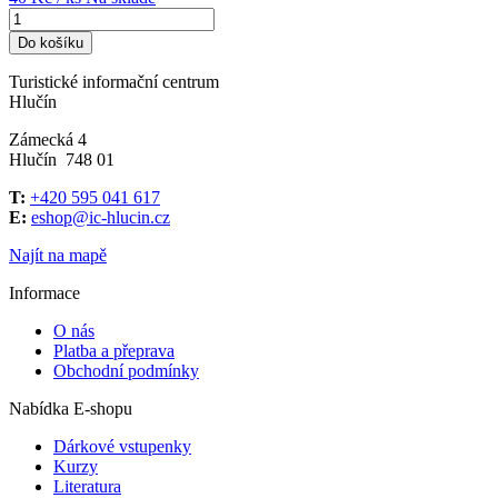
Do košíku
Turistické informační centrum
Hlučín
Zámecká 4
Hlučín 748 01
T:
+420 595 041 617
E:
eshop@ic-hlucin.cz
Najít na mapě
Informace
O nás
Platba a přeprava
Obchodní podmínky
Nabídka E-shopu
Dárkové vstupenky
Kurzy
Literatura