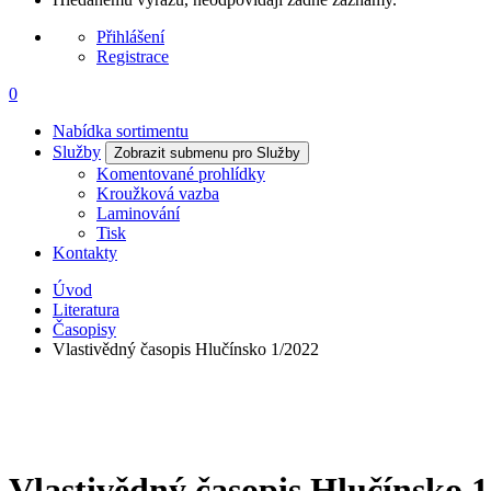
Přihlášení
Registrace
0
Nabídka sortimentu
Služby
Zobrazit submenu pro Služby
Komentované prohlídky
Kroužková vazba
Laminování
Tisk
Kontakty
Úvod
Literatura
Časopisy
Vlastivědný časopis Hlučínsko 1/2022
Vlastivědný časopis Hlučínsko 