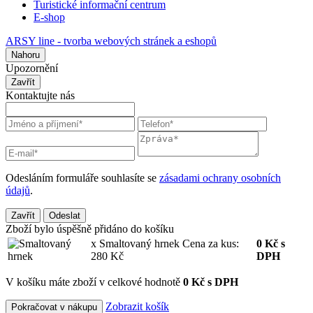
Turistické informační centrum
E-shop
ARSY line - tvorba webových stránek a eshopů
Nahoru
Upozornění
Zavřít
Kontaktujte nás
Odesláním formuláře souhlasíte se
zásadami ochrany osobních
údajů
.
Zavřít
Odeslat
Zboží bylo úspěšně přidáno do košíku
x Smaltovaný hrnek
Cena za kus:
0
Kč
s
280 Kč
DPH
V košíku máte zboží v celkové hodnotě
0 Kč s DPH
Zobrazit košík
Pokračovat v nákupu