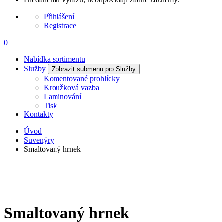
Přihlášení
Registrace
0
Nabídka sortimentu
Služby
Zobrazit submenu pro Služby
Komentované prohlídky
Kroužková vazba
Laminování
Tisk
Kontakty
Úvod
Suvenýry
Smaltovaný hrnek
Smaltovaný hrnek