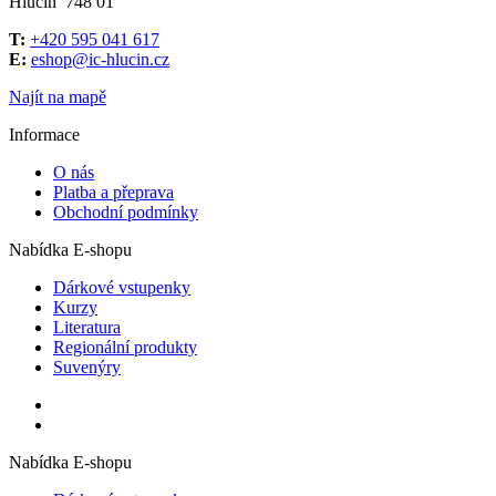
Hlučín 748 01
T:
+420 595 041 617
E:
eshop@ic-hlucin.cz
Najít na mapě
Informace
O nás
Platba a přeprava
Obchodní podmínky
Nabídka E-shopu
Dárkové vstupenky
Kurzy
Literatura
Regionální produkty
Suvenýry
Nabídka E-shopu