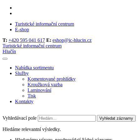
Turistické informační centrum
E-shop
T:
+420 595 041 617
E:
eshop@ic-hlucin.cz
Turistické informační centrum
Hlučín
Nabídka sortimentu
Služby
Komentované prohlídky
Kroužková vazba
Laminování
Tisk
Kontakty
Vyhledávací pole
Vyhledat záznamy
Hledáme relevantní výsledky.
Hledanému výrazu, neodpovídají žádné záznamy.