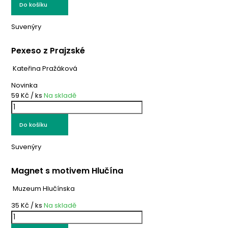
Do košíku
Suvenýry
Pexeso z Prajzské
Kateřina Pražáková
Novinka
59 Kč
/ ks
Na skladě
Do košíku
Suvenýry
Magnet s motivem Hlučína
Muzeum Hlučínska
35 Kč
/ ks
Na skladě