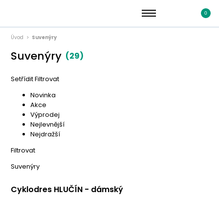
0
Úvod
Suvenýry
Suvenýry
(29)
Setřídit
Filtrovat
Novinka
Akce
Výprodej
Nejlevnější
Nejdražší
Filtrovat
Suvenýry
Cyklodres HLUČÍN - dámský