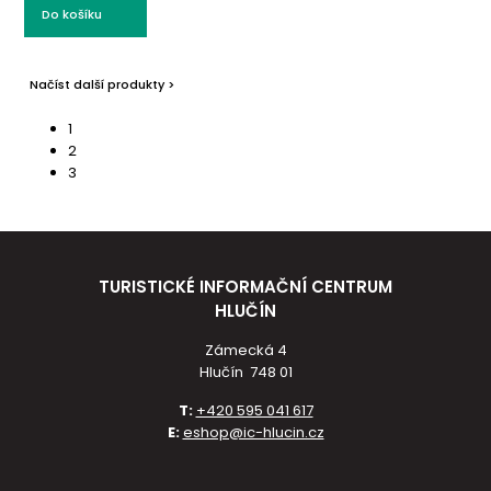
Do košíku
Načíst další produkty >
1
2
3
TURISTICKÉ INFORMAČNÍ CENTRUM
HLUČÍN
Zámecká 4
Hlučín 748 01
T:
+420 595 041 617
E:
eshop@ic-hlucin.cz